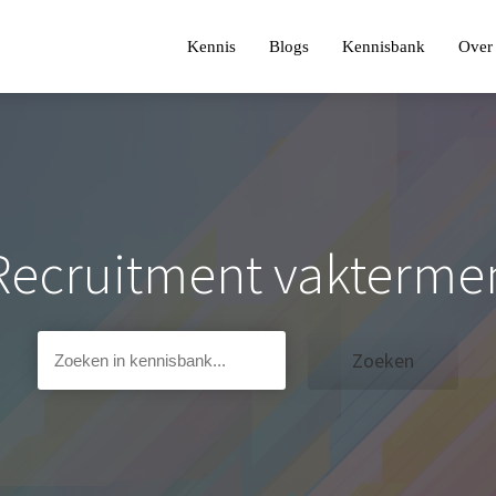
Kennis
Blogs
Kennisbank
Over 
Recruitment vakterme
Zoeken