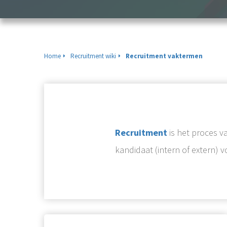
Home
Recruitment wiki
Recruitment vaktermen
Recruitment
is het proces v
kandidaat (intern of extern) vo
Recruitment is het proces van het vaststellen, aantrekken, selecteren en testen van de best gekwalificeerde kandidaat (intern of extern) voor een tijdelijke of vaste vacature.