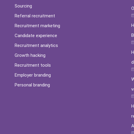
Sourcing
O
Referral recruitment
H
Recruitment marketing
B
Candidate experience
Recruitment analytics
H
Growth hacking
d
Recruitment tools
Employer branding
W
Personal branding
v
H
r
A