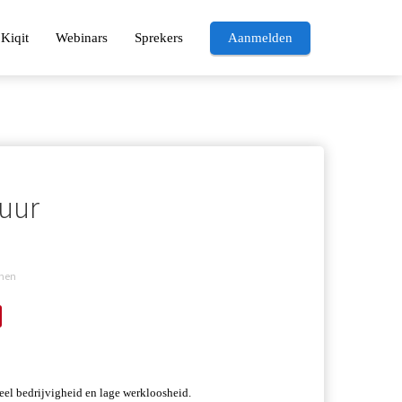
Kiqit
Webinars
Sprekers
Aanmelden
uur
rmen
el bedrijvigheid en lage werkloosheid. 