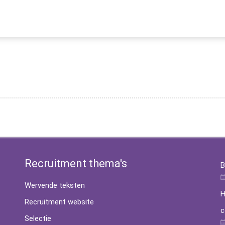
Recruitment thema's
B
Wervende teksten
H
Recruitment website
c
Selectie