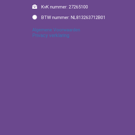
KvK nummer: 27265100
BTW nummer: NL813263712B01
Algemene Voorwaarden
Privacy verklaring