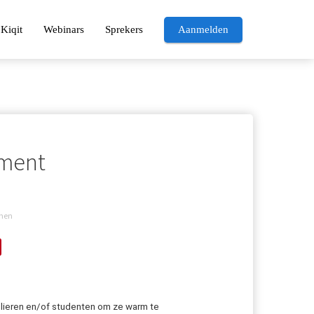
Kiqit
Webinars
Sprekers
Aanmelden
tment
rmen
olieren en/of studenten om ze warm te