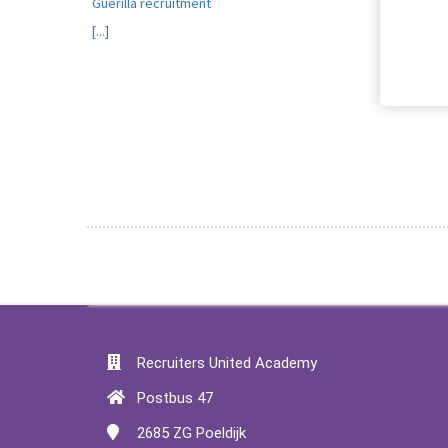
Guerilla recruitment
[...]
Recruitment i
Recruiters United Academy
Postbus 47
2685 ZG
Poeldijk