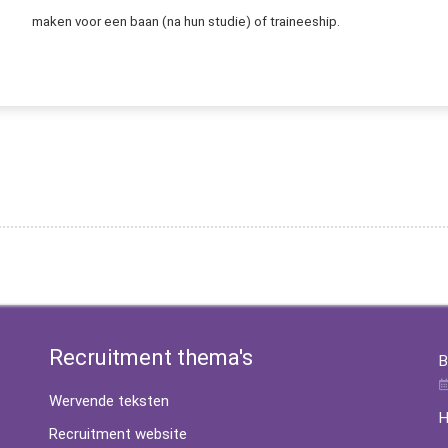
maken voor een baan (na hun studie) of traineeship.
s het proces van het vaststellen, aantrekken, selecteren en testen van de best gekwalificeerde kandidaat (intern of extern) voor een tijdelijke of vaste vacature.
Recruitment thema's
B
Wervende teksten
H
Recruitment website