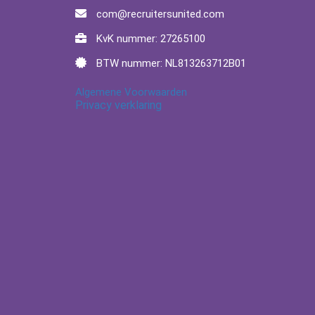
com@recruitersunited.com
KvK nummer: 27265100
BTW nummer: NL813263712B01
Algemene Voorwaarden
Privacy verklaring