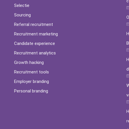
c
Selectie
Sourcing
O
Referral recruitment
H
Recruitment marketing
B
Candidate experience
Recruitment analytics
H
Growth hacking
d
Recruitment tools
Employer branding
W
Personal branding
v
H
r