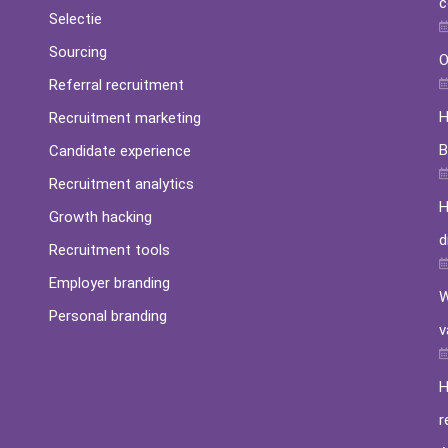
c
Selectie
Sourcing
O
Referral recruitment
H
Recruitment marketing
B
Candidate experience
Recruitment analytics
H
Growth hacking
d
Recruitment tools
Employer branding
W
Personal branding
v
H
r