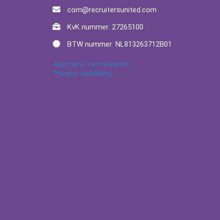
com@recruitersunited.com
KvK nummer: 27265100
BTW nummer: NL813263712B01
Algemene Voorwaarden
Privacy verklaring