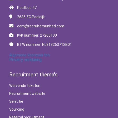
Postbus 47
2685 ZG
Poeldijk
com@recruitersunited.com
KvK nummer: 27265100
BTW nummer: NL813263712B01
Algemene Voorwaarden
Privacy verklaring
Recruitment thema's
Wervende teksten
Recruitment website
Selectie
Sourcing
Referral recruitment