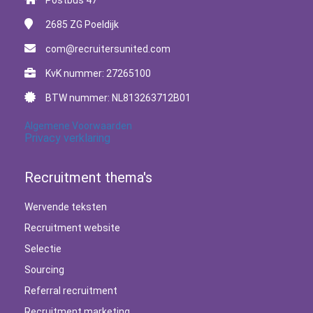
Postbus 47
2685 ZG
Poeldijk
com@recruitersunited.com
KvK nummer: 27265100
BTW nummer: NL813263712B01
Algemene Voorwaarden
Privacy verklaring
Recruitment thema's
Wervende teksten
Recruitment website
Selectie
Sourcing
Referral recruitment
Recruitment marketing