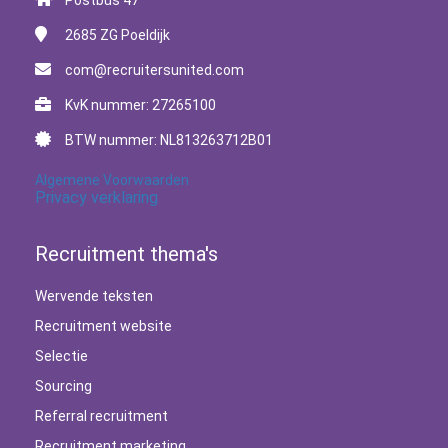
Postbus 47
2685 ZG
Poeldijk
com@recruitersunited.com
KvK nummer: 27265100
BTW nummer: NL813263712B01
Algemene Voorwaarden
Privacy verklaring
Recruitment thema's
Wervende teksten
Recruitment website
Selectie
Sourcing
Referral recruitment
Recruitment marketing