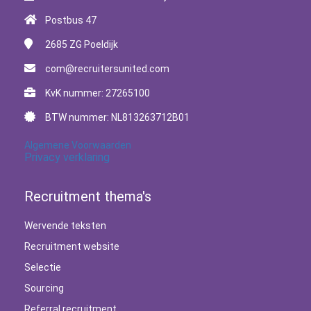
Postbus 47
2685 ZG
Poeldijk
com@recruitersunited.com
KvK nummer: 27265100
BTW nummer: NL813263712B01
Algemene Voorwaarden
Privacy verklaring
Recruitment thema's
Wervende teksten
Recruitment website
Selectie
Sourcing
Referral recruitment