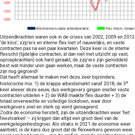
Uitzendkrachten waren ook in de crises van 2002, 2009 en 2012
‘de klos’; zzp’ers en interne flex niet of nauwelijks, en vaste
contracten pas na een paar kwartalen. Deze keer is de interne
flexschil (tijdelijke contracten, al dan niet met uitzicht op vast,
oproepkrachten) ook hard geraakt, de zzp’ers zijn gemiddeld
best wat minder uren gaan werken, maar de vaste contracten
zijn nog gegroeid!
Dat heeft allemaal te maken met deze zeer bijzondere,
e
historische mix: 1) de krappe arbeidsmarkt vanaf 2018, de 3
keer alweer deze eeuw, dus werkgevers gingen sneller vaste
contracten uitdelen + 2) de WAB maakte flex duurder + 3) de
totaal onverwachte en volledige
lockdown
, waar door
werkgevers snel en sterk op werd gereageerd.
Zodra de economie herstelt, zijn de uitzendkrachten weer ‘het
feestvarken’ – zij krijgen dan altijd een groot deel van de
werkgelegenheidsgroei. Als straks in 2021 de economie weer
aantrekt, is de kans dus groot dat de flexwerkers gewoon weer