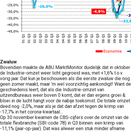
Zwaluw
Bovendien maakte de ABU MarktMonitor duidelijk dat in oktober
de Industrie-omzet weer licht gegroeid was, met +1,6% t.o.v.
vorig jaar. Dat kun je beschouwen als die eerste zwaluw die nog
geen zomer maakt, maar ‘m wel voorzichtig aankondigt! Want de
geschiedenis leert, dat als die Industrie-omzet van
uitzendbureaus weer boven 0 komt, dat er dan ergens groei &
bloei in de lucht hangt voor de nabije toekomst. De totale omzet
deed nog -2,0%, maar als je dat dan afzet tegen de krimp van
-17,7% in het corona-kwartaal…
Op 30 november kwamen de CBS-cijfers over de omzet van de
totale flexbranche (SBI-code 78) in Q3 binnen: een krimp van
-11,1% (jaar-op-jaar). Dat was alweer een stuk minder afname