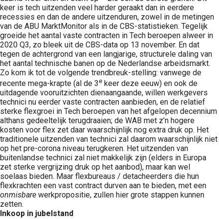
keer is tech uitzenden veel harder geraakt dan in eerdere
recessies en dan de andere uitzenduren, zowel in de metingen
van de ABU MarktMonitor als in de CBS-statistieken. Tegelijk
groeide het aantal vaste contracten in Tech beroepen alweer in
2020 Q3, zo bleek uit de CBS-data op 13 november. En dat
tegen de achtergrond van een langjarige, structurele daling van
het aantal technische banen op de Nederlandse arbeidsmarkt.
Zo kom ik tot de volgende trendbreuk-stelling: vanwege de
e
recente mega-krapte (al de 3
keer deze eeuw) en ook de
uitdagende vooruitzichten dienaangaande, willen werkgevers
technici nu eerder vaste contracten aanbieden, en de relatief
sterke flexgroei in Tech beroepen van het afgelopen decennium
althans gedeeltelijk terugdraaien; de WAB met z’n hogere
kosten voor flex zet daar waarschijnlijk nog extra druk op. Het
traditionele uitzenden van technici zal daarom waarschijnlijk niet
op het pre-corona niveau terugkeren. Het uitzenden van
buitenlandse technici zal niet makkelijk zijn (elders in Europa
zet sterke vergrijzing druk op het aanbod), maar kan wel
soelaas bieden. Maar flexbureaus / detacheerders die hun
flexkrachten een vast contract durven aan te bieden, met een
onmisbare
werkpropositie, zullen hier grote stappen kunnen
zetten.
Inkoop in jubelstand