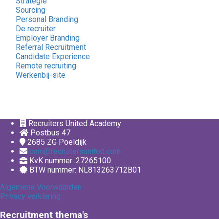
Strategie
Sourcing
Personal Branding
De recruiter
Employer Branding
Referral Recruitment
Candidate Experience
Remote recruiting
Werkenbij-site
Recruiters United Academy
Postbus 47
2685 ZG
Poeldijk
com@recruitersunited.com
KvK nummer: 27265100
BTW nummer: NL813263712B01
Algemene Voorwaarden
Privacy verklaring
Recruitment thema's