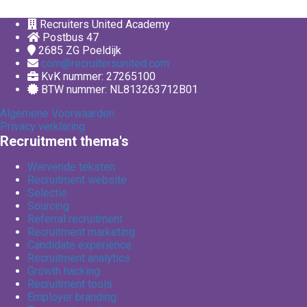
Recruiters United Academy
Postbus 47
2685 ZG
Poeldijk
com@recruitersunited.com
KvK nummer: 27265100
BTW nummer: NL813263712B01
Algemene Voorwaarden
Privacy verklaring
Recruitment thema's
Wervende teksten
Recruitment website
Selectie
Sourcing
Referral recruitment
Recruitment marketing
Candidate experience
Recruitment analytics
Growth hacking
Recruitment tools
Employer branding