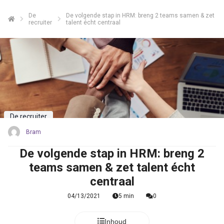
De
De volgende stap in HRM: breng 2 teams samen & zet
recruiter
talent écht centraal
De recruiter
Bram
De volgende stap in HRM: breng 2
teams samen & zet talent écht
centraal
04/13/2021
5 min
0
Inhoud