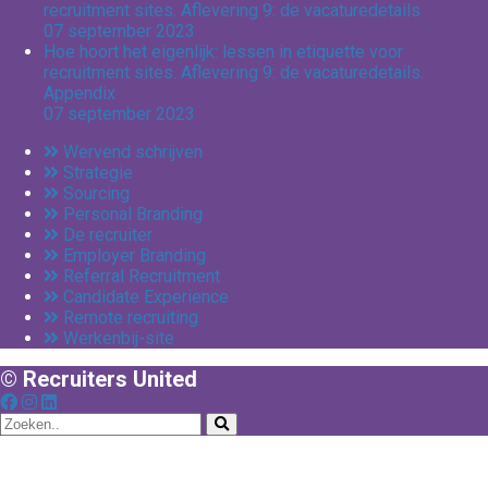
recruitment sites. Aflevering 9: de vacaturedetails
07 september 2023
Hoe hoort het eigenlijk: lessen in etiquette voor
recruitment sites. Aflevering 9: de vacaturedetails.
Appendix
07 september 2023
Wervend schrijven
Strategie
Sourcing
Personal Branding
De recruiter
Employer Branding
Referral Recruitment
Candidate Experience
Remote recruiting
Werkenbij-site
© Recruiters United