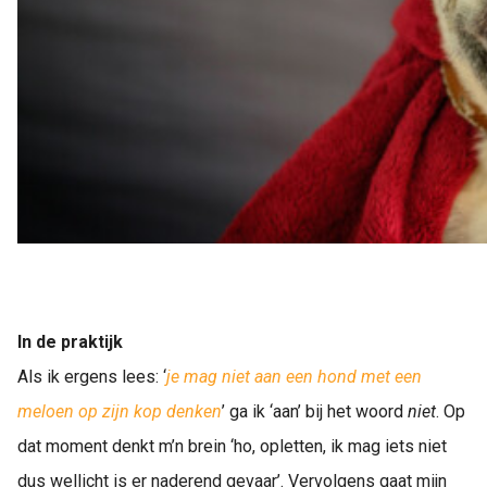
In de praktijk
Als ik ergens lees: ‘
je mag niet aan een hond met een
meloen op zijn kop denken
’ ga ik ‘aan’ bij het woord
niet
. Op
dat moment denkt m’n brein ‘ho, opletten, ik mag iets niet
dus wellicht is er naderend gevaar’. Vervolgens gaat mijn