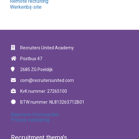
Remote recruiting
Werkenbij-site
Recruiters United Academy
Postbus 47
2685 ZG
Poeldijk
com@recruitersunited.com
KvK nummer: 27265100
BTW nummer: NL813263712B01
Algemene Voorwaarden
Privacy verklaring
Recruitment thema's