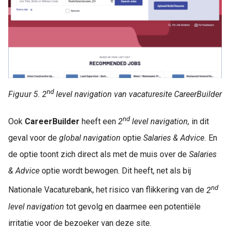
nd
Figuur 5. 2
level navigation van vacaturesite CareerBuilder
nd
Ook
CareerBuilder
heeft een
2
level navigation,
in dit
geval voor de
global navigation
optie
Salaries & Advice.
En
de optie toont zich direct als met de muis over de
Salaries
& Advice
optie wordt bewogen. Dit heeft, net als bij
nd
Nationale Vacaturebank, het risico van flikkering van de
2
level navigation
tot gevolg en daarmee een potentiële
irritatie voor de bezoeker van deze site.