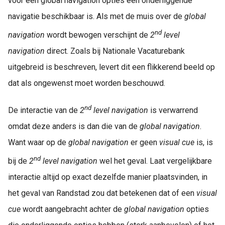
voor een global navigation opties een onderliggende
navigatie beschikbaar is. Als met de muis over de
global
nd
navigation
wordt bewogen verschijnt de
2
level
navigation
direct. Zoals bij Nationale Vacaturebank
uitgebreid is beschreven, levert dit een flikkerend beeld op
dat als ongewenst moet worden beschouwd.
nd
De interactie van de
2
level navigation
is verwarrend
omdat deze anders is dan die van de
global navigation
.
Want waar op de
global navigation
er geen
visual
cue
is, is
nd
bij de
2
level navigation
wel het geval. Laat vergelijkbare
interactie altijd op exact dezelfde manier plaatsvinden, in
het geval van Randstad zou dat betekenen dat of een
visual
cue
wordt aangebracht achter de
global navigation
opties