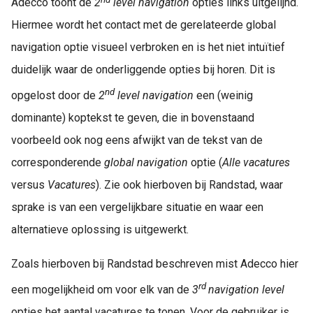
Adecco toont de
2
level navigation
opties links uitgelijnd.
Hiermee wordt het contact met de gerelateerde global
navigation optie visueel verbroken en is het niet intuïtief
duidelijk waar de onderliggende opties bij horen. Dit is
nd
opgelost door de
2
level navigation
een (weinig
dominante) koptekst te geven, die in bovenstaand
voorbeeld ook nog eens afwijkt van de tekst van de
corresponderende
global navigation
optie (
Alle vacatures
versus
Vacatures
). Zie ook hierboven bij Randstad, waar
sprake is van een vergelijkbare situatie en waar een
alternatieve oplossing is uitgewerkt.
Zoals hierboven bij Randstad beschreven mist Adecco hier
rd
een mogelijkheid om voor elk van de
3
navigation
level
opties het aantal vacatures te tonen. Voor de gebruiker is