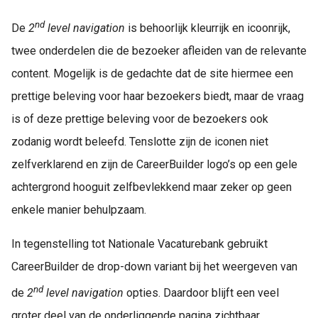
nd
De
2
level navigation
is behoorlijk kleurrijk en icoonrijk,
twee onderdelen die de bezoeker afleiden van de relevante
content. Mogelijk is de gedachte dat de site hiermee een
prettige beleving voor haar bezoekers biedt, maar de vraag
is of deze prettige beleving voor de bezoekers ook
zodanig wordt beleefd. Tenslotte zijn de iconen niet
zelfverklarend en zijn de CareerBuilder logo’s op een gele
achtergrond hooguit zelfbevlekkend maar zeker op geen
enkele manier behulpzaam.
In tegenstelling tot Nationale Vacaturebank gebruikt
CareerBuilder de drop-down variant bij het weergeven van
nd
de
2
level navigation
opties. Daardoor blijft een veel
groter deel van de onderliggende pagina zichtbaar.