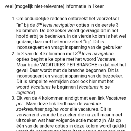
veel (mogelijk niet-relevante) informatie in 1keer.
Om onduidelijke redenen ontbreekt het voorzetsel:
rd
“in” bij de
3
level navigation
opties in de eerste 3
kolommen. De bezoeker wordt gevraagd dit in het
hoofd erbij te bedenken. In de vierde kolom is het wel
gedaan, daar met het voorzetsel “bij”. Dit is
inconsequent en vraagt inspanning van de gebruiker
rd
In 3 van de 4 kolommen met
3
level navigation
opties begint elke optie met het woord
Vacature
.
Maar bij de VACATURES PER BRANCHE is dat niet het
geval. Daar wordt met de branche begonnen. Dit is
inconsequent en vraagt inspanning van de bezoeker.
Dit is simpel te vermijden door ook hier met het
woord
Vacatures
te beginnen (
Vacatures in de
logistiek
)
Elk van de 4 kolommen eindigt met een link
Vacatures
per
. Maar deze link leidt naar de
vacature
zoekresultaat pagina
voor alle vacatures. Dit is
verwarrend voor de bezoeker die nu zelf maar moet
uitzoeken wat haar volgende actie moet zijn. Als op
één van de andere opties in deze kolom wordt geklikt