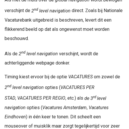
nd
verschijnt de
2
level navigation
direct. Zoals bij Nationale
Vacaturebank uitgebreid is beschreven, levert dit een
flikkerend beeld op dat als ongewenst moet worden
beschouwd.
nd
Als de
2
level navigation
verschijnt, wordt de
achterliggende webpage donker.
Timing kiest ervoor bij de optie
VACATURES
om zowel de
nd
2
level navigation
opties (
VACATURES PER
rd
STAD
,
VACATURES PER REGIO
, etc.) als
de 3
level
navigation
opties (
Vacatures Amsterdam
,
Vacatures
Eindhoven
) in één keer te tonen. Dit scheelt een
mouseover of muisklik maar zorgt tegelijkertijd voor zeer