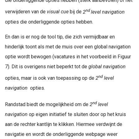
die onderliggende opties hebben (sterk aanbevolen) of het
nd
verwijderen van de
visual cue
bij de
2
level navigation
opties die onderliggende opties hebben.
En dan is er nog de tool tip, die zich vermijdbaar en
hinderlijk toont als met de muis over een global navigation
optie wordt bewogen (vacatures in het voorbeeld in Figuur
7). Dit is overigens niet beperkt tot de
global navigation
nd
opties, maar is ook van toepassing op de
2
level
navigation
opties.
nd
Randstad biedt de mogelijkheid om de
2
level
navigation
op eigen initiatief te sluiten door op het kruis
aan de rechter kantlijn te klikken. Hiermee verdwijnt de
navigatie en wordt de onderliggende webpage weer