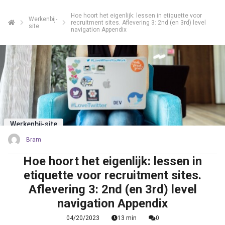
Hoe hoort het eigenlijk: lessen in etiquette voor
Werkenbij-
recruitment sites. Aflevering 3: 2nd (en 3rd) level
site
navigation Appendix
Werkenbij-site
Bram
Hoe hoort het eigenlijk: lessen in
etiquette voor recruitment sites.
Aflevering 3: 2nd (en 3rd) level
navigation Appendix
04/20/2023
13 min
0