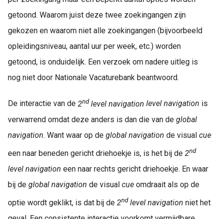
getoond. Waarom juist deze twee zoekingangen zijn
gekozen en waarom niet alle zoekingangen (bijvoorbeeld
opleidingsniveau, aantal uur per week, etc.) worden
getoond, is onduidelijk. Een verzoek om nadere uitleg is
nog niet door Nationale Vacaturebank beantwoord.
nd
De interactie van de
2
level navigation
level navigation
is
verwarrend omdat deze anders is dan die van de
global
navigation
. Want waar op de
global navigation
de visual
cue
nd
een naar beneden gericht driehoekje is, is het bij de
2
level navigation
een naar rechts gericht driehoekje. En waar
bij de
global navigation
de visual
cue
omdraait als op de
nd
optie wordt geklikt, is dat bij de
2
level navigation
niet het
geval. Een consistente interactie voorkomt vermijdbare