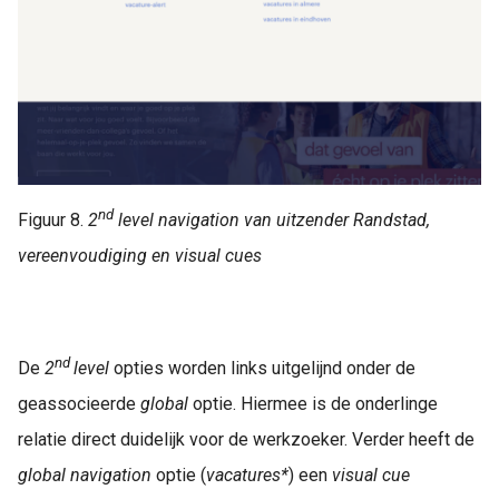
nd
Figuur 8.
2
level navigation van uitzender Randstad,
vereenvoudiging en visual cues
nd
De
2
level
opties worden links uitgelijnd onder de
geassocieerde
global
optie. Hiermee is de onderlinge
relatie direct duidelijk voor de werkzoeker. Verder heeft de
global navigation
optie (
vacatures
*
) een
visual cue