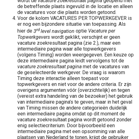
wordt de
vacature zoekresultaat pagina
geopend met
de betreffende plaats ingevuld in de locatie en alleen
de vacatures voor die plaats worden getoond.
Voor de kolom VACATURES PER TOPWERKGEVER is
er nog een bijzondere situatie van toepassing. Als
rd
hier de
3
level navigation
optie
Vacature per
Topwerkgevers
wordt geklikt, verschijnt er geen
vacature zoekresultaat pagina (zie 2.), maar een
intermediaire pagina waar alle topwerkgevers
(volgens Timing) worden weergegeven. Een keuze op
deze intermediaire pagina leidt vervolgens tot de
vacature zoekresultaat pagina
met de vacatures van
de geselecteerde werkgever. De vraag is waarom
Timing deze interactie alleen toepast voor
topwerkgevers en niet voor de andere criteria. Er zijn
overigens argumenten vóór (overzichtelijk) en tegen
(vereist extra handeling van de bezoeker) het gebruik
van intermediaire pagina’s te geven, maar in het geval
van Timing missen de andere categorieën duidelijk
een intermediaire pagina omdat op dit moment de
vacature zoekresultaat pagina wordt getoond zonder
enig selectiecriterium. Door bijvoorbeeld een
intermediaire pagina met een opsomming van alle
plaatsen van Nederland te tonen, krijgt de gebruiker