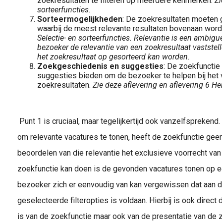
zoekresultaten te filteren op meerdere kenmerken.
Zi
sorteerfuncties.
Sorteermogelijkheden
: De zoekresultaten moeten 
waarbij de meest relevante resultaten bovenaan wor
Selectie- en sorteerfuncties. Relevantie is een ambigue
bezoeker de relevantie van een zoekresultaat vaststel
het zoekresultaat op gesorteerd kan worden.
Zoekgeschiedenis en suggesties
: De zoekfuncti
suggesties bieden om de bezoeker te helpen bij het 
zoekresultaten.
Zie deze aflevering en aflevering 6 Her
Punt 1 is cruciaal, maar tegelijkertijd ook vanzelfsprekend. 
om relevante vacatures te tonen, heeft de zoekfunctie geen 
beoordelen van die relevantie het exclusieve voorrecht va
zoekfunctie kan doen is de gevonden vacatures tonen op e
bezoeker zich er eenvoudig van kan vergewissen dat aan 
geselecteerde filteropties is voldaan. Hierbij is ook direct d
is van de zoekfunctie maar ook van de presentatie van de 