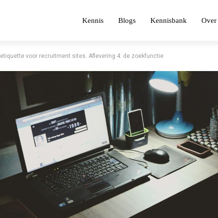
Kennis
Blogs
Kennisbank
Over 
 etiquette voor recruitment sites. Aflevering 4: de zoekfunctie