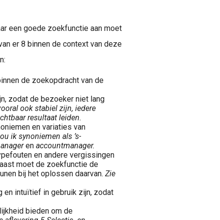
aar een goede zoekfunctie aan moet
ment is het proces van het vaststellen, aantrekken, selecteren en testen van de best gekwalificeerde kandidaat (intern of extern) voor een tijdelijke of vaste vacature.
an er 8 binnen de context van deze
n:
 binnen de zoekopdracht van de
jn, zodat de bezoeker niet lang
oral ook stabiel zijn, iedere
chtbaar resultaat leiden.
noniemen en variaties van
ou ik synoniemen als ’s-
manager
en
accountmanager.
typefouten en andere vergissingen
naast moet de zoekfunctie de
unen bij het oplossen daarvan.
Zie
n intuïtief in gebruik zijn, zodat
lijkheid bieden om de