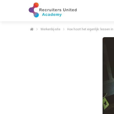
Werkenbij-site
Hoe hoort het eigenlijk: lessen in