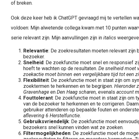
of breken.
Ook deze keer heb ik ChatGPT gevraagd mij te vertellen w
Recruit
voldoen: Mijn alwetende collega kwam met 10 punten waarv
serie relevant zijn. Mijn aanvullingen zijn in
italics
weergeve
Relevantie
: De zoekresultaten moeten relevant zijn
bezoeker.
Snelheid
: De zoekfunctie moet snel en responsief zi
hoeft te wachten op de resultaten.
De snelheid moet vo
zoekactie moet binnen een vergelijkbare tijd tot een zi
Flexibiliteit
: De zoekfunctie moet in staat zijn om sy
zoektermen te herkennen en te begrijpen.
Hieronder z
Gravenhage
en
Den Haag scharen,
evenals
account 
Fouttolerant
: De zoekfunctie moet in staat zijn om 
van de bezoeker te herkennen en te corrigeren. Daar
gebruiker attenderen op bepaalde fouten en onderste
aflevering 6 Herstelfunctie.
Gebruiksvriendelijk
: De zoekfunctie moet eenvoudig e
bezoekers snel kunnen vinden wat ze zoeken.
Filtermogelijkheden
: De zoekfunctie moet de moge