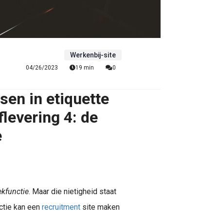
Werkenbij-site
04/26/2023
19 min
0
ssen in etiquette
flevering 4: de
e
ekfunctie
. Maar die nietigheid staat
nctie kan een
recruitment
site maken