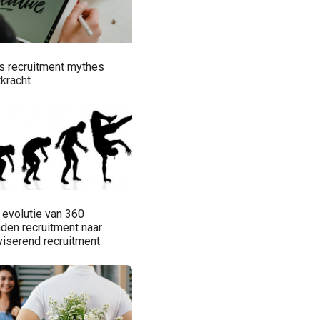
s recruitment mythes
tkracht
 evolutie van 360
aden recruitment naar
viserend recruitment