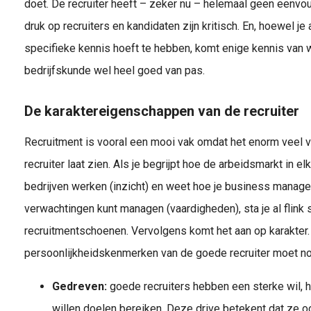
doet. De recruiter heeft – zeker nu – helemaal geen eenvou
druk op recruiters en kandidaten zijn kritisch. En, hoewel je 
specifieke kennis hoeft te hebben, komt enige kennis van 
bedrijfskunde wel heel goed van pas.
De karaktereigenschappen van de recruiter
Recruitment is vooral een mooi vak omdat het enorm veel vra
recruiter laat zien. Als je begrijpt hoe de arbeidsmarkt in el
bedrijven werken (inzicht) en weet hoe je business manage
verwachtingen kunt managen (vaardigheden), sta je al flink s
recruitmentschoenen. Vervolgens komt het aan op karakter. 
persoonlijkheidskenmerken van de goede recruiter moet noe
Gedreven:
goede recruiters hebben een sterke wil, 
willen doelen bereiken. Deze drive betekent dat ze 