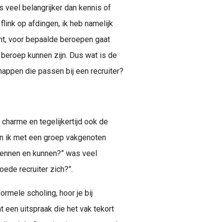
Recruitment is het proces van het vaststellen, aantrekken, selecteren en testen van de best gekwalificeerde kandidaat (intern of extern) voor een tijdelijke of vaste vacature.
s veel belangrijker dan kennis of
flink op afdingen, ik heb namelijk
ant, voor bepaalde beroepen gaat
 beroep kunnen zijn. Dus wat is de
chappen die passen bij een recruiter?
e charme en tegelijkertijd ook de
oen ik met een groep vakgenoten
kennen en kunnen?” was veel
ede recruiter zich?”.
rmele scholing, hoor je bij
t een uitspraak die het vak tekort