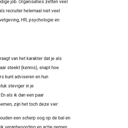
dige job. Organisaties zetten veel
als recruiter helemaal niet veel
wetgeving, HR, psychologie en
agt van het karakter dat je als
kaar steekt (kennis), snapt hoe
rs kunt adviseren en hun
tuk steviger in je
En als ik dan een paar
men, zijn het toch deze vier:
houden een scherp oog op de bal en
ook verantwoording en actie nemen