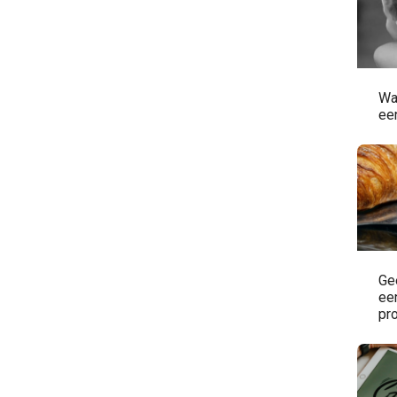
Wa
een
Ge
een
pr