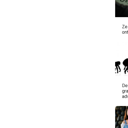
Ze
on
De
gr
ad