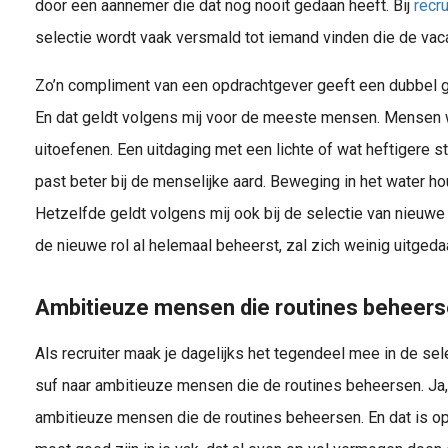
door een aannemer die dat nog nooit gedaan heeft. Bij
recr
selectie wordt vaak versmald tot iemand vinden die de vaca
Zo’n compliment van een opdrachtgever geeft een dubbel ge
Recruitment is het proces van het vaststellen, aantrekken, selecteren en testen van de best gekwalificeerde 
En dat geldt volgens mij voor de meeste mensen. Mensen wi
uitoefenen. Een uitdaging met een lichte of wat heftigere st
past beter bij de menselijke aard. Beweging in het water houd
Hetzelfde geldt volgens mij ook bij de selectie van nieuw
de nieuwe rol al helemaal beheerst, zal zich weinig uitged
Ambitieuze mensen die routines beheer
Als recruiter maak je dagelijks het tegendeel mee in de sel
suf naar ambitieuze mensen die de routines beheersen. Ja,
ambitieuze mensen die de routines beheersen. En dat is op 