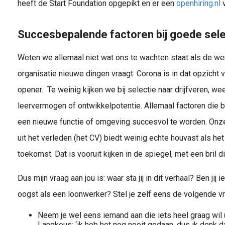
heeft de Start Foundation opgepikt en er een
openhiring.nl
v
Succesbepalende factoren bij goede sele
Weten we allemaal niet wat ons te wachten staat als de w
organisatie nieuwe dingen vraagt. Corona is in dat opzicht 
opener. Te weinig kijken we bij selectie naar drijfveren, 
leervermogen of ontwikkelpotentie. Allemaal factoren die 
een nieuwe functie of omgeving succesvol te worden. Onze
uit het verleden (het CV) biedt weinig echte houvast als he
toekomst. Dat is vooruit kijken in de spiegel, met een bril d
Dus mijn vraag aan jou is: waar sta jij in dit verhaal? Ben jij
oogst als een loonwerker? Stel je zelf eens de volgende v
Neem je wel eens iemand aan die iets heel graag wil (l
Langkous: ‘ik heb het nog nooit gedaan, dus ik denk dat