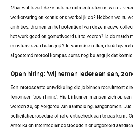
Maar wat levert deze hele recruitmentoefening van cv scree
werkervaring en kennis ons werkelijk op? Hebben we nu we
ambities, dromen en het potentieel van deze nieuwe collega? 
het werk goed en gemotiveerd uit te voeren? Is de match met
minstens even belangrijk? In sommige rollen, denk bijvoor
afgestemd moreel kompas soms nóg belangrijk dat kennis 
Open hiring: ‘wij nemen iedereen aan, zond
Een interessante ontwikkeling die je binnen recruitment sind
fenomeen ‘open hiring’. Hierbij kunnen mensen zich op een l
worden ze, op volgorde van aanmelding, aangenomen. Dus zo
sollicitatieprocedure of referentiecheck aan te pas komt. O
Amerika en Intermediair besteedde hier uitgebreid aandach