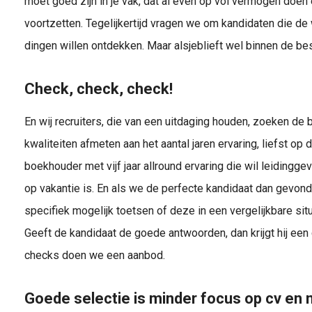
moet goed zijn in je vak, dat al even op vol vermogen doen 
voortzetten. Tegelijkertijd vragen we om kandidaten die de
dingen willen ontdekken. Maar alsjeblieft wel binnen de be
Check, check, check!
En wij recruiters, die van een uitdaging houden, zoeken de
kwaliteiten afmeten aan het aantal jaren ervaring, liefst op
boekhouder met vijf jaar allround ervaring die wil leidingg
op vakantie is. En als we de perfecte kandidaat dan gevon
specifiek mogelijk toetsen of deze in een vergelijkbare situa
Geeft de kandidaat de goede antwoorden, dan krijgt hij een 
checks doen we een aanbod.
Goede selectie is minder focus op cv en