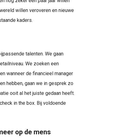
en nog zeker een paar jaar willen
 wereld willen veroveren en nieuwe
staande kaders.
 bijpassende talenten. We gaan
 detailniveau. We zoeken een
even wanneer de financieel manager
den hebben, gaan we in gesprek zo
tie ooit al het juiste gedaan heeft.
check in the box. Bij voldoende
 meer op de mens