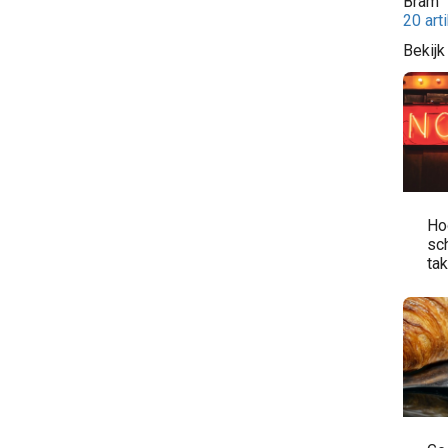
Bram
20 art
Bekijk
Ho
sch
tak