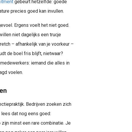
uitment
gebeurt hetzelfde: goede
ture precies goed kan invullen.
voel. Ergens voelt het niet goed.
kandidaat (intern of extern) voor een tijdelijke of vaste vacature.
llen niet dagelijks een trucje
retch – afhankelijk van je voorkeur –
t de boel fris blijft, nietwaar?
e medewerkers: iemand die alles in
aagd voelen.
sen
ectiepraktijk. Bedrijven zoeken zich
 lees dat nog eens goed:
zijn minst een rare combinatie. Je