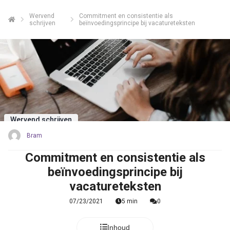
Wervend
Commitment en consistentie als
schrijven
beïnvoedingsprincipe bij vacatureteksten
Wervend schrijven
Bram
Commitment en consistentie als
beïnvoedingsprincipe bij
vacatureteksten
07/23/2021
5 min
0
Inhoud