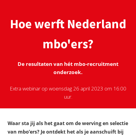
Hoe werft Nederland
mbo'ers?
De resultaten van hét mbo-recruitment
onderzoek.
Extra webinar op woensdag 26 april 2023 om 16:00
uur.
Waar sta jij als het gaat om de werving en selectie
van mbo’ers? Je ontdekt het als je aanschuift bij