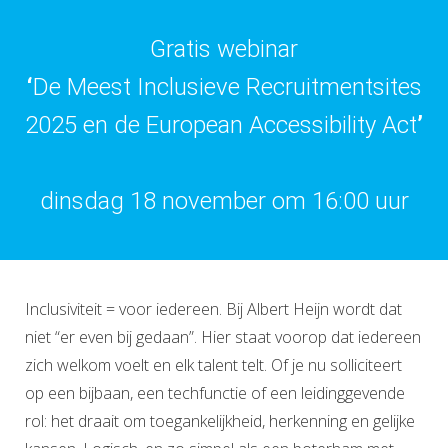
Gratis webinar
‘
De Meest Inclusieve Recruitmentsites
2025 en de European Accessibility Act
’
dinsdag 18 november om 16:00 uur
Inclusiviteit = voor iedereen. Bij Albert Heijn wordt dat
niet “er even bij gedaan”. Hier staat voorop dat iedereen
zich welkom voelt en elk talent telt. Of je nu solliciteert
op een bijbaan, een techfunctie of een leidinggevende
rol: het draait om toegankelijkheid, herkenning en gelijke