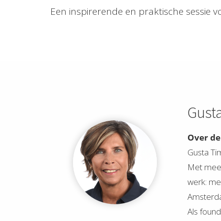
Een inspirerende en praktische sessie 
Gust
Over de
Gusta Tim
Met meer 
werk: men
Amsterdam
Als found