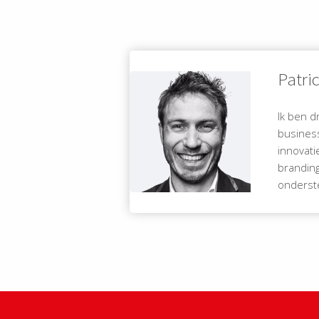
Patri
Ik ben d
business
innovati
branding
onderste