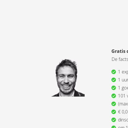
Gratis 
De facts
1 exp
1 uur
1 go
101 
(max
€ 0,0
dins
om 1