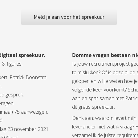
Meld je aan voor het spreekuur
digitaal spreekuur.
Domme vragen bestaan ni
 & figures:
Is jouw recruitmentproject g
te mislukken? Of is deze al de 
ert: Patrick Boonstra.
gelopen en wil je weten hoe je 
.
volgende keer voorkomt? Schu
ed gesprek.
aan en spar samen met Patrick
vragen.
dit gratis spreekuur.
imaal) 75 aanwezigen.
Denk aan: waarom levert mijn
0.
leverancier niet wat ik vraag?
dag 23 november 2021
verzamel ik de juiste requirem
6:00 uur.